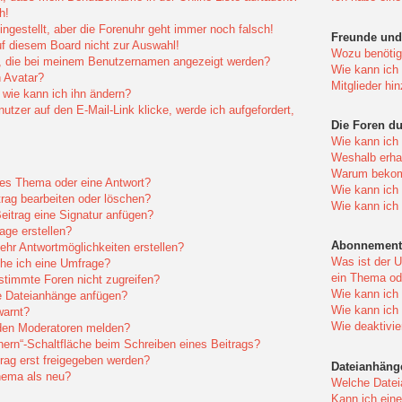
h!
ingestellt, aber die Forenuhr geht immer noch falsch!
Freunde und 
f diesem Board nicht zur Auswahl!
Wozu benötige
r, die bei meinem Benutzernamen angezeigt werden?
Wie kann ich 
 Avatar?
Mitglieder hi
wie kann ich ihn ändern?
tzer auf den E-Mail-Link klicke, werde ich aufgefordert,
Die Foren d
Wie kann ich
Weshalb erhal
Warum bekomm
eues Thema oder eine Antwort?
Wie kann ich
trag bearbeiten oder löschen?
Wie kann ich
itrag eine Signatur anfügen?
age erstellen?
Abonnement
ehr Antwortmöglichkeiten erstellen?
Was ist der 
che ich eine Umfrage?
ein Thema od
timmte Foren nicht zugreifen?
Wie kann ich
e Dateianhänge anfügen?
Wie kann ich
warnt?
Wie deaktivi
 den Moderatoren melden?
hern“-Schaltfläche beim Schreiben eines Beitrags?
ag erst freigegeben werden?
Dateianhäng
hema als neu?
Welche Datei
Kann ich eine