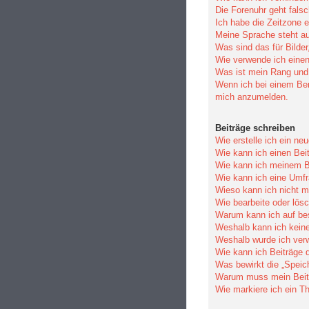
Die Forenuhr geht falsc
Ich habe die Zeitzone e
Meine Sprache steht au
Was sind das für Bilde
Wie verwende ich einen
Was ist mein Rang und 
Wenn ich bei einem Benu
mich anzumelden.
Beiträge schreiben
Wie erstelle ich ein n
Wie kann ich einen Bei
Wie kann ich meinem Be
Wie kann ich eine Umfr
Wieso kann ich nicht m
Wie bearbeite oder lös
Warum kann ich auf bes
Weshalb kann ich kein
Weshalb wurde ich ver
Wie kann ich Beiträge
Was bewirkt die „Speic
Warum muss mein Beitr
Wie markiere ich ein T