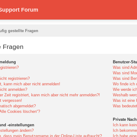
 Support Forum
ufig gestellte Fragen
e Fragen
nmeldung
Benutzer-St
istrieren?
Was sind Adm
Was sind Mod
cht registrieren?
Was sind Ben
rt, kann mich aber nicht anmelden!
Wo finde ich 
icht anmelden?
Wie werde ich
er Zeit registriert, kann mich aber nicht mehr anmelden?!
Weshalb werd
t vergessen!
Was ist eine
matisch abgemeldet?
Was bedeutet 
„Alle Cookies löschen“?
Private Nach
und -einstellungen
Ich kann kein
stellungen ändern?
Ich bekomme 
n, dass mein Benutzername in der Online-Liste auftaucht?
Ich habe ein