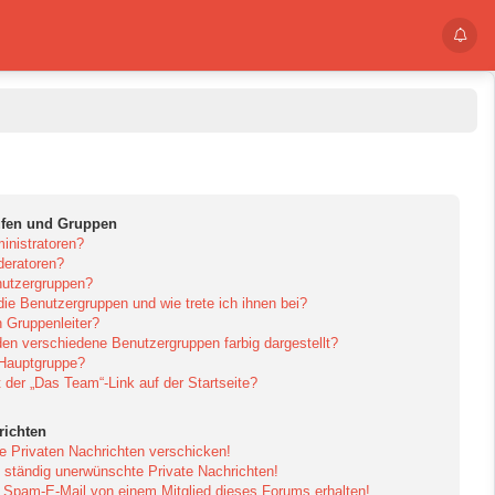
ufen und Gruppen
inistratoren?
eratoren?
utzergruppen?
die Benutzergruppen und wie trete ich ihnen bei?
 Gruppenleiter?
en verschiedene Benutzergruppen farbig dargestellt?
 Hauptgruppe?
der „Das Team“-Link auf der Startseite?
richten
e Privaten Nachrichten verschicken!
ständig unerwünschte Private Nachrichten!
e Spam-E-Mail von einem Mitglied dieses Forums erhalten!