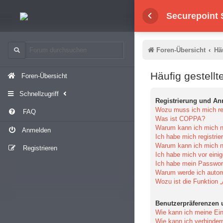
Securepoint
Foren-Übersicht
Hä
Häufig gestellt
Foren-Übersicht
Schnellzugriff
Registrierung und A
Wozu muss ich mich reg
FAQ
Was ist COPPA?
Warum kann ich mich ni
Anmelden
Ich habe mich registrie
Warum kann ich mich n
Registrieren
Ich habe mich vor einig
Ich habe mein Passwor
Warum werde ich auto
Wozu ist die Funktion 
Benutzerpräferenzen 
Wie kann ich meine Ein
Wie kann ich verhinder