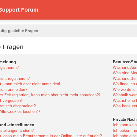
 Support Forum
ufig gestellte Fragen
e Fragen
nmeldung
Benutzer-St
istrieren?
Was sind Adm
Was sind Mod
cht registrieren?
Was sind Ben
rt, kann mich aber nicht anmelden!
Wo finde ich 
icht anmelden?
Wie werde ich
er Zeit registriert, kann mich aber nicht mehr anmelden?!
Weshalb werd
t vergessen!
Was ist eine
matisch abgemeldet?
Was bedeutet 
„Alle Cookies löschen“?
Private Nach
und -einstellungen
Ich kann kein
stellungen ändern?
Ich bekomme 
n, dass mein Benutzername in der Online-Liste auftaucht?
Ich habe ein