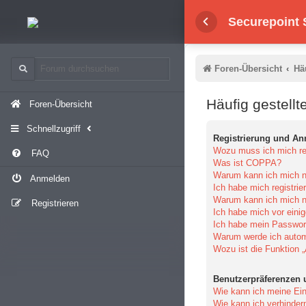
Securepoint
Foren-Übersicht
Hä
Häufig gestellt
Foren-Übersicht
Schnellzugriff
Registrierung und A
Wozu muss ich mich reg
FAQ
Was ist COPPA?
Warum kann ich mich ni
Anmelden
Ich habe mich registrie
Warum kann ich mich n
Registrieren
Ich habe mich vor einig
Ich habe mein Passwor
Warum werde ich auto
Wozu ist die Funktion 
Benutzerpräferenzen 
Wie kann ich meine Ein
Wie kann ich verhinder