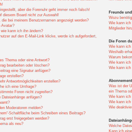
h!
ingestellt, aber die Forenuhr geht immer noch falsch!
Freunde und 
f diesem Board nicht zur Auswahl!
Wozu benötige
r, die bei meinem Benutzernamen angezeigt werden?
Wie kann ich 
 Avatar?
Mitglieder hi
wie kann ich ihn ändern?
tzer auf den E-Mail-Link klicke, werde ich aufgefordert,
Die Foren d
Wie kann ich
Weshalb erhal
Warum bekomm
eues Thema oder eine Antwort?
Wie kann ich
trag bearbeiten oder löschen?
Wie kann ich
itrag eine Signatur anfügen?
age erstellen?
Abonnement
ehr Antwortmöglichkeiten erstellen?
Was ist der 
che ich eine Umfrage?
ein Thema od
timmte Foren nicht zugreifen?
Wie kann ich
e Dateianhänge anfügen?
Wie kann ich
warnt?
Wie deaktivi
 den Moderatoren melden?
hern“-Schaltfläche beim Schreiben eines Beitrags?
ag erst freigegeben werden?
Dateianhäng
hema als neu?
Welche Datei
Kann ich eine