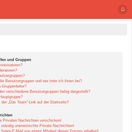
ufen und Gruppen
inistratoren?
eratoren?
utzergruppen?
die Benutzergruppen und wie trete ich ihnen bei?
 Gruppenleiter?
en verschiedene Benutzergruppen farbig dargestellt?
 Hauptgruppe?
der „Das Team“-Link auf der Startseite?
richten
e Privaten Nachrichten verschicken!
ständig unerwünschte Private Nachrichten!
e Spam-E-Mail von einem Mitglied dieses Forums erhalten!