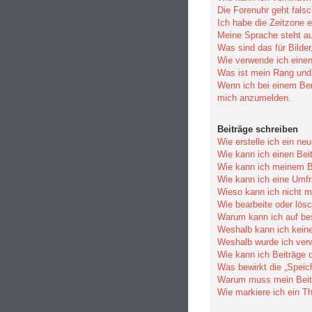
Die Forenuhr geht falsc
Ich habe die Zeitzone e
Meine Sprache steht au
Was sind das für Bilde
Wie verwende ich einen
Was ist mein Rang und 
Wenn ich bei einem Benu
mich anzumelden.
Beiträge schreiben
Wie erstelle ich ein n
Wie kann ich einen Bei
Wie kann ich meinem Be
Wie kann ich eine Umfr
Wieso kann ich nicht m
Wie bearbeite oder lös
Warum kann ich auf bes
Weshalb kann ich kein
Weshalb wurde ich ver
Wie kann ich Beiträge
Was bewirkt die „Speic
Warum muss mein Beitr
Wie markiere ich ein T