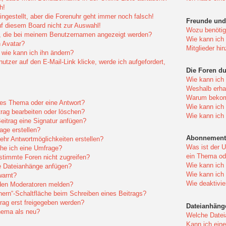
h!
ingestellt, aber die Forenuhr geht immer noch falsch!
Freunde und 
f diesem Board nicht zur Auswahl!
Wozu benötige
r, die bei meinem Benutzernamen angezeigt werden?
Wie kann ich 
 Avatar?
Mitglieder hi
wie kann ich ihn ändern?
tzer auf den E-Mail-Link klicke, werde ich aufgefordert,
Die Foren d
Wie kann ich
Weshalb erhal
Warum bekomm
eues Thema oder eine Antwort?
Wie kann ich
trag bearbeiten oder löschen?
Wie kann ich
itrag eine Signatur anfügen?
age erstellen?
Abonnement
ehr Antwortmöglichkeiten erstellen?
Was ist der 
che ich eine Umfrage?
ein Thema od
timmte Foren nicht zugreifen?
Wie kann ich
e Dateianhänge anfügen?
Wie kann ich
warnt?
Wie deaktivi
 den Moderatoren melden?
hern“-Schaltfläche beim Schreiben eines Beitrags?
ag erst freigegeben werden?
Dateianhäng
hema als neu?
Welche Datei
Kann ich eine