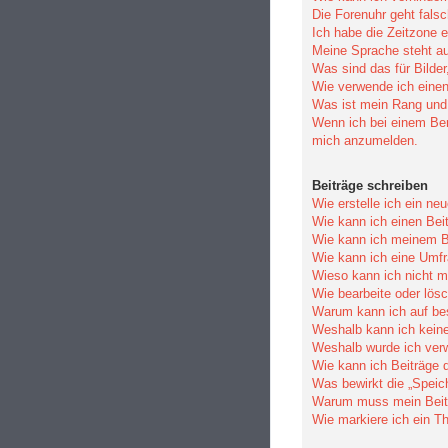
Die Forenuhr geht falsc
Ich habe die Zeitzone e
Meine Sprache steht au
Was sind das für Bilde
Wie verwende ich einen
Was ist mein Rang und 
Wenn ich bei einem Benu
mich anzumelden.
Beiträge schreiben
Wie erstelle ich ein n
Wie kann ich einen Bei
Wie kann ich meinem Be
Wie kann ich eine Umfr
Wieso kann ich nicht m
Wie bearbeite oder lös
Warum kann ich auf bes
Weshalb kann ich kein
Weshalb wurde ich ver
Wie kann ich Beiträge
Was bewirkt die „Speic
Warum muss mein Beitr
Wie markiere ich ein T