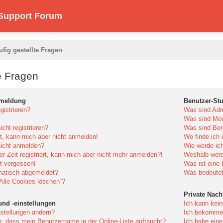
 Support Forum
ufig gestellte Fragen
e Fragen
nmeldung
Benutzer-St
istrieren?
Was sind Adm
Was sind Mod
cht registrieren?
Was sind Ben
rt, kann mich aber nicht anmelden!
Wo finde ich 
icht anmelden?
Wie werde ich
er Zeit registriert, kann mich aber nicht mehr anmelden?!
Weshalb werd
t vergessen!
Was ist eine
matisch abgemeldet?
Was bedeutet 
„Alle Cookies löschen“?
Private Nach
und -einstellungen
Ich kann kein
stellungen ändern?
Ich bekomme 
n, dass mein Benutzername in der Online-Liste auftaucht?
Ich habe ein