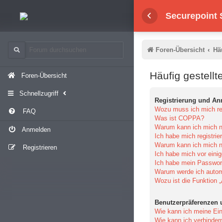
Securepoint
Foren-Übersicht
Hä
Häufig gestellt
Foren-Übersicht
Schnellzugriff
Registrierung und A
Wozu muss ich mich reg
FAQ
Was ist COPPA?
Warum kann ich mich ni
Anmelden
Ich habe mich registrie
Warum kann ich mich n
Registrieren
Ich habe mich vor einig
Ich habe mein Passwor
Warum werde ich auto
Wozu ist die Funktion 
Benutzerpräferenzen 
Wie kann ich meine Ein
Wie kann ich verhinder