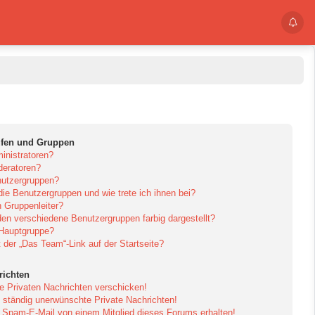
ufen und Gruppen
inistratoren?
eratoren?
utzergruppen?
die Benutzergruppen und wie trete ich ihnen bei?
 Gruppenleiter?
en verschiedene Benutzergruppen farbig dargestellt?
 Hauptgruppe?
der „Das Team“-Link auf der Startseite?
richten
e Privaten Nachrichten verschicken!
ständig unerwünschte Private Nachrichten!
e Spam-E-Mail von einem Mitglied dieses Forums erhalten!