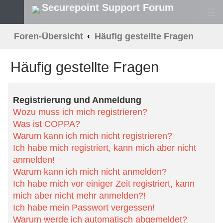
Securepoint Support Forum
S
Foren-Übersicht
Häufig gestellte Fragen
u
Häufig gestellte Fragen
c
h
Registrierung und Anmeldung
e
Wozu muss ich mich registrieren?
Was ist COPPA?
Warum kann ich mich nicht registrieren?
Ich habe mich registriert, kann mich aber nicht anmelden!
Warum kann ich mich nicht anmelden?
Ich habe mich vor einiger Zeit registriert, kann mich aber nicht mehr
anmelden?!
Ich habe mein Passwort vergessen!
Warum werde ich automatisch abgemeldet?
Wozu ist die Funktion „Alle Cookies löschen“?
Benutzerpräferenzen und -einstellungen
Wie kann ich meine Einstellungen ändern?
Wie kann ich verhindern, dass mein Benutzername in der Online-