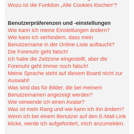
Liste auftaucht?
Die Forenuhr geht falsch!
Ich habe die Zeitzone eingestellt, aber die Forenuhr geht immer
noch falsch!
Meine Sprache steht auf diesem Board nicht zur Auswahl!
Was sind das für Bilder, die bei meinem Benutzernamen angezeigt
werden?
Wie verwende ich einen Avatar?
Was ist mein Rang und wie kann ich ihn ändern?
Wenn ich bei einem Benutzer auf den E-Mail-Link klicke, werde ich
aufgefordert, mich anzumelden.
Beiträge schreiben
Wie erstelle ich ein neues Thema oder eine Antwort?
Wie kann ich einen Beitrag bearbeiten oder löschen?
Wie kann ich meinem Beitrag eine Signatur anfügen?
Wie kann ich eine Umfrage erstellen?
Wieso kann ich nicht mehr Antwortmöglichkeiten erstellen?
Wie bearbeite oder lösche ich eine Umfrage?
Warum kann ich auf bestimmte Foren nicht zugreifen?
Weshalb kann ich keine Dateianhänge anfügen?
Weshalb wurde ich verwarnt?
Wie kann ich Beiträge den Moderatoren melden?
Was bewirkt die „Speichern“-Schaltfläche beim Schreiben eines
Beitrags?