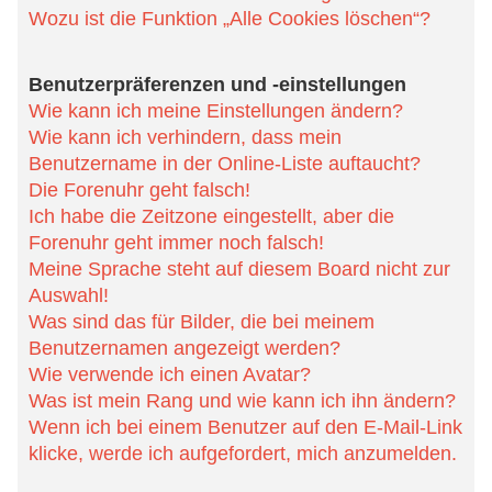
Liste auftaucht?
Die Forenuhr geht falsch!
Ich habe die Zeitzone eingestellt, aber die Forenuhr geht immer
noch falsch!
Meine Sprache steht auf diesem Board nicht zur Auswahl!
Was sind das für Bilder, die bei meinem Benutzernamen angezeigt
werden?
Wie verwende ich einen Avatar?
Was ist mein Rang und wie kann ich ihn ändern?
Wenn ich bei einem Benutzer auf den E-Mail-Link klicke, werde ich
aufgefordert, mich anzumelden.
Beiträge schreiben
Wie erstelle ich ein neues Thema oder eine Antwort?
Wie kann ich einen Beitrag bearbeiten oder löschen?
Wie kann ich meinem Beitrag eine Signatur anfügen?
Wie kann ich eine Umfrage erstellen?
Wieso kann ich nicht mehr Antwortmöglichkeiten erstellen?
Wie bearbeite oder lösche ich eine Umfrage?
Warum kann ich auf bestimmte Foren nicht zugreifen?
Weshalb kann ich keine Dateianhänge anfügen?
Weshalb wurde ich verwarnt?
Wie kann ich Beiträge den Moderatoren melden?
Was bewirkt die „Speichern“-Schaltfläche beim Schreiben eines
Beitrags?