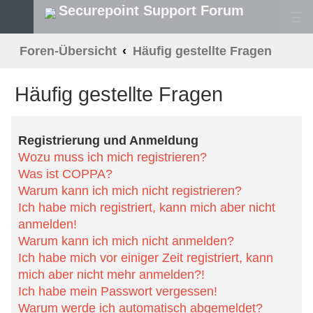
Securepoint Support Forum
S
Foren-Übersicht
Häufig gestellte Fragen
u
Häufig gestellte Fragen
c
h
Registrierung und Anmeldung
e
Wozu muss ich mich registrieren?
Was ist COPPA?
Warum kann ich mich nicht registrieren?
Ich habe mich registriert, kann mich aber nicht anmelden!
Warum kann ich mich nicht anmelden?
Ich habe mich vor einiger Zeit registriert, kann mich aber nicht mehr
anmelden?!
Ich habe mein Passwort vergessen!
Warum werde ich automatisch abgemeldet?
Wozu ist die Funktion „Alle Cookies löschen“?
Benutzerpräferenzen und -einstellungen
Wie kann ich meine Einstellungen ändern?
Wie kann ich verhindern, dass mein Benutzername in der Online-