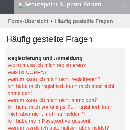
Securepoint Support Forum
S
Foren-Übersicht
Häufig gestellte Fragen
u
Häufig gestellte Fragen
c
h
Registrierung und Anmeldung
e
Wozu muss ich mich registrieren?
Was ist COPPA?
Warum kann ich mich nicht registrieren?
Ich habe mich registriert, kann mich aber nicht anmelden!
Warum kann ich mich nicht anmelden?
Ich habe mich vor einiger Zeit registriert, kann mich aber nicht mehr
anmelden?!
Ich habe mein Passwort vergessen!
Warum werde ich automatisch abgemeldet?
Wozu ist die Funktion „Alle Cookies löschen“?
Benutzerpräferenzen und -einstellungen
Wie kann ich meine Einstellungen ändern?
Wie kann ich verhindern, dass mein Benutzername in der Online-