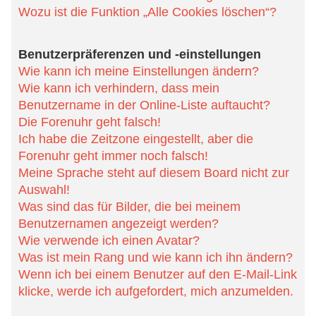
Liste auftaucht?
Die Forenuhr geht falsch!
Ich habe die Zeitzone eingestellt, aber die Forenuhr geht immer
noch falsch!
Meine Sprache steht auf diesem Board nicht zur Auswahl!
Was sind das für Bilder, die bei meinem Benutzernamen angezeigt
werden?
Wie verwende ich einen Avatar?
Was ist mein Rang und wie kann ich ihn ändern?
Wenn ich bei einem Benutzer auf den E-Mail-Link klicke, werde ich
aufgefordert, mich anzumelden.
Beiträge schreiben
Wie erstelle ich ein neues Thema oder eine Antwort?
Wie kann ich einen Beitrag bearbeiten oder löschen?
Wie kann ich meinem Beitrag eine Signatur anfügen?
Wie kann ich eine Umfrage erstellen?
Wieso kann ich nicht mehr Antwortmöglichkeiten erstellen?
Wie bearbeite oder lösche ich eine Umfrage?
Warum kann ich auf bestimmte Foren nicht zugreifen?
Weshalb kann ich keine Dateianhänge anfügen?
Weshalb wurde ich verwarnt?
Wie kann ich Beiträge den Moderatoren melden?
Was bewirkt die „Speichern“-Schaltfläche beim Schreiben eines
Beitrags?