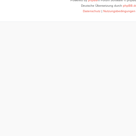
Powered by
phpBB
® Forum Software © phpBB
Deutsche Übersetzung durch
phpBB.d
Datenschutz
|
Nutzungsbedingungen