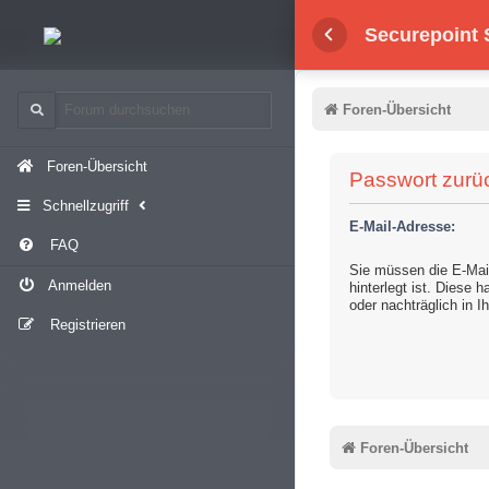
Securepoint
Foren-Übersicht
Foren-Übersicht
Passwort zurü
Schnellzugriff
E-Mail-Adresse:
FAQ
Sie müssen die E-Mail
Anmelden
hinterlegt ist. Diese 
oder nachträglich in 
Registrieren
Foren-Übersicht