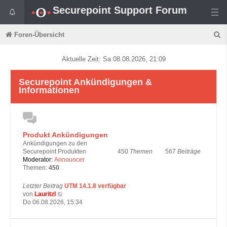
Securepoint Support Forum
S
Foren-Übersicht
u
Aktuelle Zeit: Sa 08.08.2026, 21:09
c
h
Securepoint Ankündigungen &
Informationen
e
Produkt Ankündigungen
Ankündigungen zu den
450
Themen
567
Beiträge
Securepoint Produkten
Moderator:
Announcer
Themen:
450
Letzter Beitrag
UTM 14.1.8 verfügbar
N
von
Lauritzl
e
Do 06.08.2026, 15:34
u
e
s