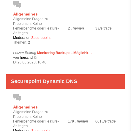
B
e
i
Allgemeines
t
Allgemeine Fragen zu
r
Problemen. Keine
a
2
Themen
3
Beiträge
Fehlerberichte oder Feature-
g
Anfragen
Moderator:
Securepoint
Themen:
2
Letzter Beitrag
Monitoring Backups - Möglichk…
N
von
horschd
e
Di 28.03.2023, 10:40
u
e
s
Securepoint Dynamic DNS
t
e
r
B
e
i
Allgemeines
t
Allgemeine Fragen zu
r
Problemen. Keine
a
179
Themen
661
Beiträge
Fehlerberichte oder Feature-
g
Anfragen
Moderator:
Securepoint