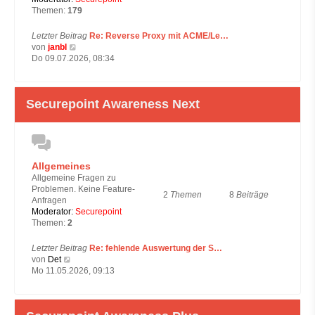
Themen:
179
Letzter Beitrag
Re: Reverse Proxy mit ACME/Le…
N
von
janbl
e
Do 09.07.2026, 08:34
u
e
s
Securepoint Awareness Next
t
e
r
B
e
i
Allgemeines
t
Allgemeine Fragen zu
r
Problemen. Keine Feature-
a
2
Themen
8
Beiträge
Anfragen
g
Moderator:
Securepoint
Themen:
2
Letzter Beitrag
Re: fehlende Auswertung der S…
N
von
Det
e
Mo 11.05.2026, 09:13
u
e
s