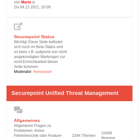
N
von
Mario
e
Do 09.12.2021, 10:09
u
e
s
t
e
Securepoint Status
r
B
Wichtig! Diese Seite befindet
e
sich noch im Beta-Status und
i
es kann z.B. aufgrund von nicht
t
angekündigten Wartungen zur
r
nicht Erreichbarkeit dieser
a
Seite kommen.
g
Moderator:
Announcer
Securepoint Unified Threat Management
Allgemeines
Allgemeine Fragen zu
Problemen. Keine
10499
2394
Themen
Fehlerberichte oder Feature-
Beiträge