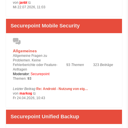
N
von
janbl
e
Mi 22.07.2026, 11:03
u
e
s
Securepoint Mobile Security
t
e
r
B
e
i
Allgemeines
t
Allgemeine Fragen zu
r
Problemen. Keine
a
93
Themen
323
Beiträge
Fehlerberichte oder Feature-
g
Anfragen
Moderator:
Securepoint
Themen:
93
Letzter Beitrag
Re: Android - Nutzung von eig…
N
von
markog
e
Fr 24.04.2026, 10:43
u
e
s
Securepoint Unified Backup
t
e
r