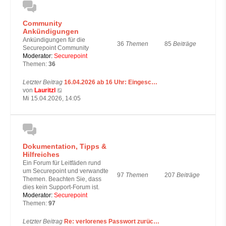
t
e
Community
r
Ankündigungen
B
e
Ankündigungen für die
36
Themen
85
Beiträge
i
Securepoint Community
t
Moderator:
Securepoint
r
Themen:
36
a
g
Letzter Beitrag
16.04.2026 ab 16 Uhr: Eingesc…
N
von
Lauritzl
e
Mi 15.04.2026, 14:05
u
e
s
t
e
Dokumentation, Tipps &
r
Hilfreiches
B
e
Ein Forum für Leitfäden rund
i
um Securepoint und verwandte
97
Themen
207
Beiträge
t
Themen. Beachten Sie, dass
r
dies kein Support-Forum ist.
a
Moderator:
Securepoint
g
Themen:
97
Letzter Beitrag
Re: verlorenes Passwort zurüc…