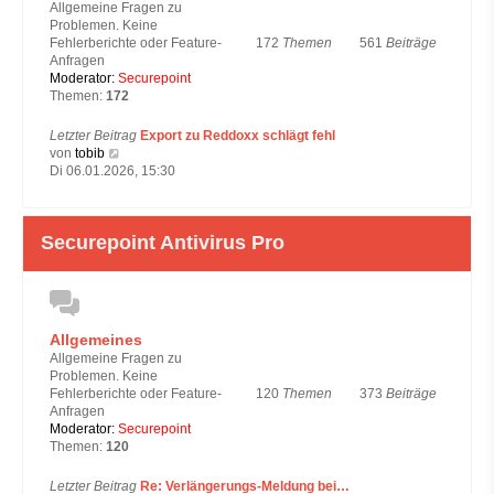
Allgemeine Fragen zu
r
Problemen. Keine
a
172
Themen
561
Beiträge
Fehlerberichte oder Feature-
g
Anfragen
Moderator:
Securepoint
Themen:
172
Letzter Beitrag
Export zu Reddoxx schlägt fehl
N
von
tobib
e
Di 06.01.2026, 15:30
u
e
s
Securepoint Antivirus Pro
t
e
r
B
e
i
Allgemeines
t
Allgemeine Fragen zu
r
Problemen. Keine
a
120
Themen
373
Beiträge
Fehlerberichte oder Feature-
g
Anfragen
Moderator:
Securepoint
Themen:
120
Letzter Beitrag
Re: Verlängerungs-Meldung bei…