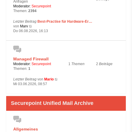
Anfragen
Moderator:
Securepoint
Themen:
2394
Letzter Beitrag
Best-Practise für Hardware-Er…
N
von
Marv
e
Do 06.08.2026, 16:13
u
e
s
t
e
Managed Firewall
r
B
1
Themen
2
Beiträge
Moderator:
Securepoint
e
Themen:
1
i
t
N
Letzter Beitrag
von
Mario
r
e
Mi 03.06.2026, 08:57
a
u
g
e
s
Securepoint Unified Mail Archive
t
e
r
B
e
i
Allgemeines
t