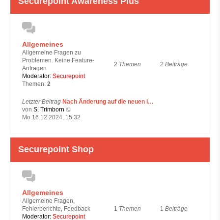
Securepoint Awareness Plus
t
e
r
B
e
i
Allgemeines
t
Allgemeine Fragen zu
r
Problemen. Keine Feature-
a
2
Themen
2
Beiträge
Anfragen
g
Moderator:
Securepoint
Themen:
2
Letzter Beitrag
Nach Änderung auf die neuen I…
N
von
S. Trimborn
e
Mo 16.12.2024, 15:32
u
e
s
Securepoint Shop
t
e
r
B
e
i
Allgemeines
t
Allgemeine Fragen,
r
1
Themen
1
Beiträge
Fehlerberichte, Feedback
a
Moderator:
Securepoint
g