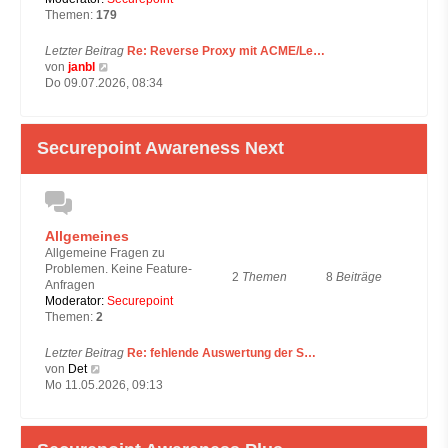
Themen:
179
Letzter Beitrag
Re: Reverse Proxy mit ACME/Le…
N
von
janbl
e
Do 09.07.2026, 08:34
u
e
s
Securepoint Awareness Next
t
e
r
B
e
i
Allgemeines
t
Allgemeine Fragen zu
r
Problemen. Keine Feature-
a
2
Themen
8
Beiträge
Anfragen
g
Moderator:
Securepoint
Themen:
2
Letzter Beitrag
Re: fehlende Auswertung der S…
N
von
Det
e
Mo 11.05.2026, 09:13
u
e
s