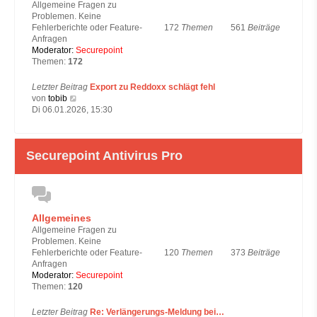
Allgemeine Fragen zu
r
Problemen. Keine
a
172
Themen
561
Beiträge
Fehlerberichte oder Feature-
g
Anfragen
Moderator:
Securepoint
Themen:
172
Letzter Beitrag
Export zu Reddoxx schlägt fehl
N
von
tobib
e
Di 06.01.2026, 15:30
u
e
s
Securepoint Antivirus Pro
t
e
r
B
e
i
Allgemeines
t
Allgemeine Fragen zu
r
Problemen. Keine
a
120
Themen
373
Beiträge
Fehlerberichte oder Feature-
g
Anfragen
Moderator:
Securepoint
Themen:
120
Letzter Beitrag
Re: Verlängerungs-Meldung bei…