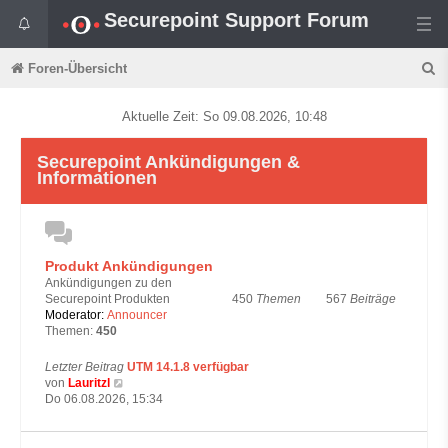
Securepoint Support Forum
S
Foren-Übersicht
u
Aktuelle Zeit: So 09.08.2026, 10:48
c
h
Securepoint Ankündigungen &
Informationen
e
Produkt Ankündigungen
Ankündigungen zu den
450
Themen
567
Beiträge
Securepoint Produkten
Moderator:
Announcer
Themen:
450
Letzter Beitrag
UTM 14.1.8 verfügbar
N
von
Lauritzl
e
Do 06.08.2026, 15:34
u
e
s