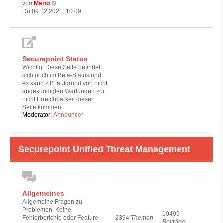
N
von
Mario
e
Do 09.12.2021, 10:09
u
e
s
t
e
Securepoint Status
r
B
Wichtig! Diese Seite befindet
e
sich noch im Beta-Status und
i
es kann z.B. aufgrund von nicht
t
angekündigten Wartungen zur
r
nicht Erreichbarkeit dieser
a
Seite kommen.
g
Moderator:
Announcer
Securepoint Unified Threat Management
Allgemeines
Allgemeine Fragen zu
Problemen. Keine
10499
2394
Themen
Fehlerberichte oder Feature-
Beiträge