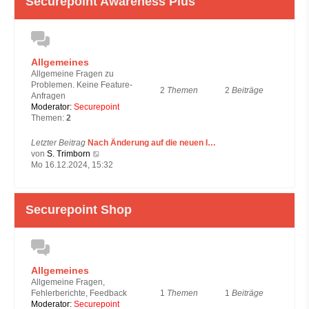
Securepoint Awareness Plus
t
e
r
B
e
i
Allgemeines
t
Allgemeine Fragen zu
r
Problemen. Keine Feature-
a
2
Themen
2
Beiträge
Anfragen
g
Moderator:
Securepoint
Themen:
2
Letzter Beitrag
Nach Änderung auf die neuen I…
N
von
S. Trimborn
e
Mo 16.12.2024, 15:32
u
e
s
Securepoint Shop
t
e
r
B
e
i
Allgemeines
t
Allgemeine Fragen,
r
1
Themen
1
Beiträge
Fehlerberichte, Feedback
a
Moderator:
Securepoint
g