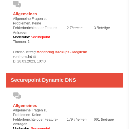
B
e
i
Allgemeines
t
Allgemeine Fragen zu
r
Problemen. Keine
a
2
Themen
3
Beiträge
Fehlerberichte oder Feature-
g
Anfragen
Moderator:
Securepoint
Themen:
2
Letzter Beitrag
Monitoring Backups - Möglichk…
N
von
horschd
e
Di 28.03.2023, 10:40
u
e
s
Securepoint Dynamic DNS
t
e
r
B
e
i
Allgemeines
t
Allgemeine Fragen zu
r
Problemen. Keine
a
179
Themen
661
Beiträge
Fehlerberichte oder Feature-
g
Anfragen
Moderator:
Securepoint