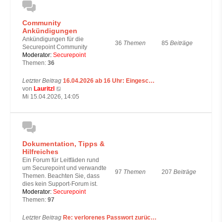
t
e
Community
r
Ankündigungen
B
e
Ankündigungen für die
36
Themen
85
Beiträge
i
Securepoint Community
t
Moderator:
Securepoint
r
Themen:
36
a
g
Letzter Beitrag
16.04.2026 ab 16 Uhr: Eingesc…
N
von
Lauritzl
e
Mi 15.04.2026, 14:05
u
e
s
t
e
Dokumentation, Tipps &
r
Hilfreiches
B
e
Ein Forum für Leitfäden rund
i
um Securepoint und verwandte
97
Themen
207
Beiträge
t
Themen. Beachten Sie, dass
r
dies kein Support-Forum ist.
a
Moderator:
Securepoint
g
Themen:
97
Letzter Beitrag
Re: verlorenes Passwort zurüc…