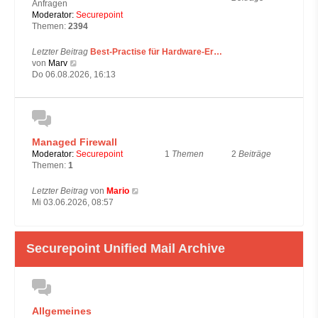
Anfragen
Moderator:
Securepoint
Themen:
2394
Letzter Beitrag
Best-Practise für Hardware-Er…
N
von
Marv
e
Do 06.08.2026, 16:13
u
e
s
t
e
Managed Firewall
r
B
1
Themen
2
Beiträge
Moderator:
Securepoint
e
Themen:
1
i
t
N
Letzter Beitrag
von
Mario
r
e
Mi 03.06.2026, 08:57
a
u
g
e
s
Securepoint Unified Mail Archive
t
e
r
B
e
i
Allgemeines
t