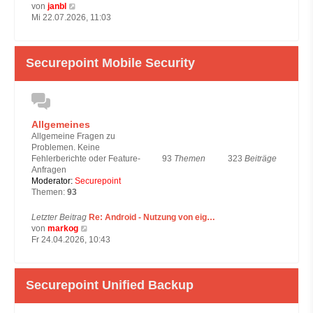
N
von
janbl
e
Mi 22.07.2026, 11:03
u
e
s
Securepoint Mobile Security
t
e
r
B
e
i
Allgemeines
t
Allgemeine Fragen zu
r
Problemen. Keine
a
93
Themen
323
Beiträge
Fehlerberichte oder Feature-
g
Anfragen
Moderator:
Securepoint
Themen:
93
Letzter Beitrag
Re: Android - Nutzung von eig…
N
von
markog
e
Fr 24.04.2026, 10:43
u
e
s
Securepoint Unified Backup
t
e
r