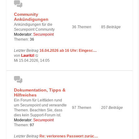
t
e
Community
r
Ankündigungen
B
e
Ankündigungen für die
36
Themen
85
Beiträge
i
Securepoint Community
t
Moderator:
Securepoint
r
Themen:
36
a
g
Letzter Beitrag
16.04.2026 ab 16 Uhr: Eingesc…
N
von
Lauritzl
e
Mi 15.04.2026, 14:05
u
e
s
t
e
Dokumentation, Tipps &
r
Hilfreiches
B
e
Ein Forum für Leitfäden rund
i
um Securepoint und verwandte
97
Themen
207
Beiträge
t
Themen. Beachten Sie, dass
r
dies kein Support-Forum ist.
a
Moderator:
Securepoint
g
Themen:
97
Letzter Beitrag
Re: verlorenes Passwort zurüc…