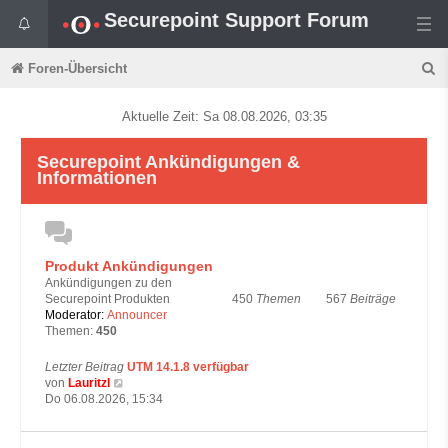
Securepoint Support Forum
S
Foren-Übersicht
u
Aktuelle Zeit: Sa 08.08.2026, 03:35
c
h
Securepoint Ankündigungen &
Informationen
e
Produkt Ankündigungen
Ankündigungen zu den
450
Themen
567
Beiträge
Securepoint Produkten
Moderator:
Announcer
Themen:
450
Letzter Beitrag
UTM 14.1.8 verfügbar
N
von
Lauritzl
e
Do 06.08.2026, 15:34
u
e
s