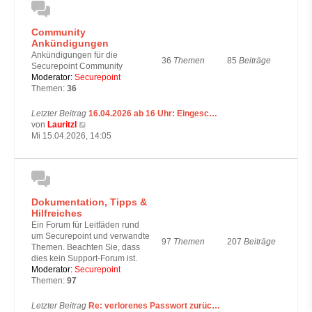
t
e
Community
r
Ankündigungen
B
e
Ankündigungen für die
36
Themen
85
Beiträge
i
Securepoint Community
t
Moderator:
Securepoint
r
Themen:
36
a
g
Letzter Beitrag
16.04.2026 ab 16 Uhr: Eingesc…
N
von
Lauritzl
e
Mi 15.04.2026, 14:05
u
e
s
t
e
Dokumentation, Tipps &
r
Hilfreiches
B
e
Ein Forum für Leitfäden rund
i
um Securepoint und verwandte
97
Themen
207
Beiträge
t
Themen. Beachten Sie, dass
r
dies kein Support-Forum ist.
a
Moderator:
Securepoint
g
Themen:
97
Letzter Beitrag
Re: verlorenes Passwort zurüc…