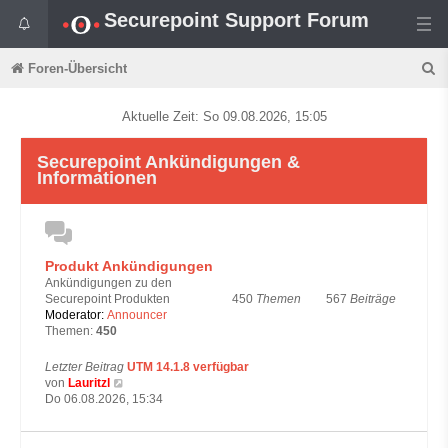
Securepoint Support Forum
S
Foren-Übersicht
u
Aktuelle Zeit: So 09.08.2026, 15:05
c
h
Securepoint Ankündigungen &
Informationen
e
Produkt Ankündigungen
Ankündigungen zu den
450
Themen
567
Beiträge
Securepoint Produkten
Moderator:
Announcer
Themen:
450
Letzter Beitrag
UTM 14.1.8 verfügbar
N
von
Lauritzl
e
Do 06.08.2026, 15:34
u
e
s