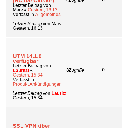
Letzter Beitrag
von
Marv
Gestern, 16:13
UTM 14.1.8 verfügbar
Letzter Beitrag von
Lauritzl
«
0
8
Zugriffe
Gestern, 15:34
Verfasst in
Produkt Ankündigungen
Letzter Beitrag
von
Lauritzl
Gestern, 15:34
SSL VPN über EntraID
MFA Anmeldung schlägt
fehl wenn bereits mit im
Browser mit anderem
1
24
Zugriffe
Konto angemeldet
Letzter Beitrag von
mairec_nik
«
Mi 05.08.2026, 12:18