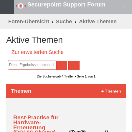
Securepoint Support Forum
S
Foren-Übersicht
Suche
Aktive Themen
u
Aktive Themen
c
Zur erweiterten Suche
h
e
Suche
Erweiterte Suche
Die Suche ergab 4 Treffer • Seite
1
von
1
Themen
4 Themen
Best-Practise für
Hardware-Erneuerung
(RC100 Cluster)
0
4
Zugriffe
Letzter Beitrag von
Marv
«
Gestern, 16:13
Verfasst in
Allgemeines