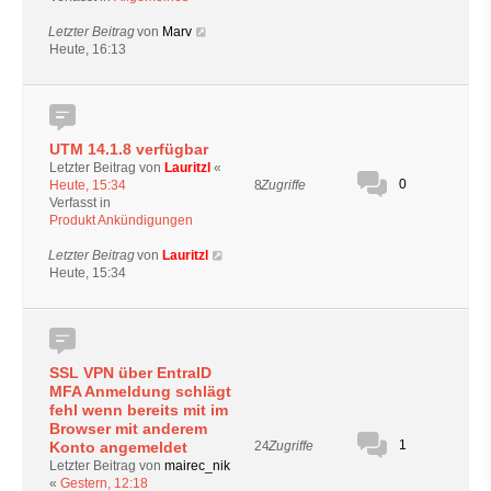
Letzter Beitrag
von
Marv
Heute, 16:13
UTM 14.1.8 verfügbar
Letzter Beitrag von
Lauritzl
«
0
8
Zugriffe
Heute, 15:34
Verfasst in
Produkt Ankündigungen
Letzter Beitrag
von
Lauritzl
Heute, 15:34
SSL VPN über EntraID
MFA Anmeldung schlägt
fehl wenn bereits mit im
Browser mit anderem
1
24
Zugriffe
Konto angemeldet
Letzter Beitrag von
mairec_nik
«
Gestern, 12:18