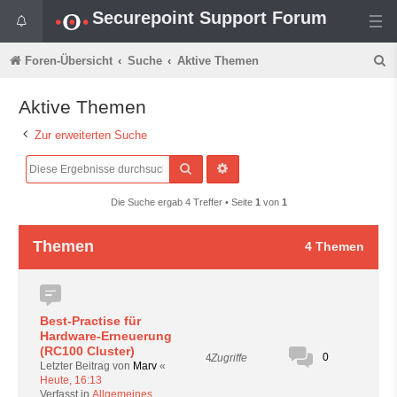
Securepoint Support Forum
S
Foren-Übersicht
Suche
Aktive Themen
u
Aktive Themen
c
Zur erweiterten Suche
h
e
Suche
Erweiterte Suche
Die Suche ergab 4 Treffer • Seite
1
von
1
Themen
4 Themen
Best-Practise für
Hardware-Erneuerung
(RC100 Cluster)
0
4
Zugriffe
Letzter Beitrag von
Marv
«
Heute, 16:13
Verfasst in
Allgemeines