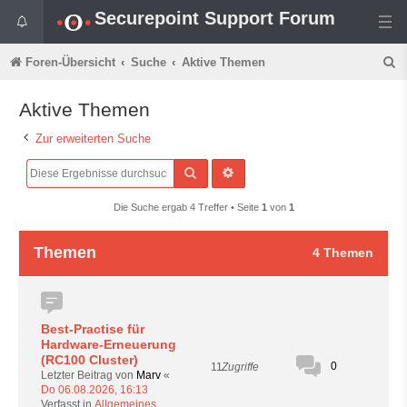
Securepoint Support Forum
S
Foren-Übersicht
Suche
Aktive Themen
u
Aktive Themen
c
Zur erweiterten Suche
h
e
Suche
Erweiterte Suche
Die Suche ergab 4 Treffer • Seite
1
von
1
Themen
4 Themen
Best-Practise für
Hardware-Erneuerung
(RC100 Cluster)
0
11
Zugriffe
Letzter Beitrag von
Marv
«
Do 06.08.2026, 16:13
Verfasst in
Allgemeines