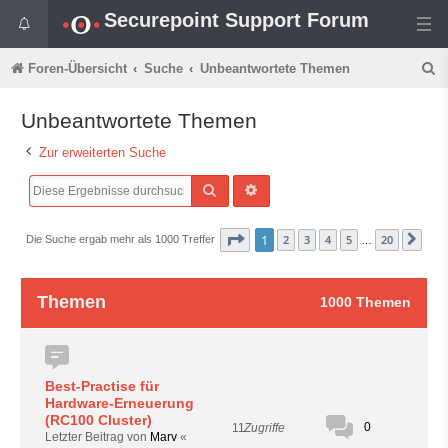
Securepoint Support Forum
S
Foren-Übersicht
Suche
Unbeantwortete Themen
u
Unbeantwortete Themen
c
Zur erweiterten Suche
h
e
Suche
Erweiterte Suche
Seite
1
von
20
1
2
3
4
5
20
Die Suche ergab mehr als 1000 Treffer
Näc
…
Themen
1000 Themen
Best-Practise für
Hardware-Erneuerung
(RC100 Cluster)
0
11
Zugriffe
Letzter Beitrag von
Marv
«