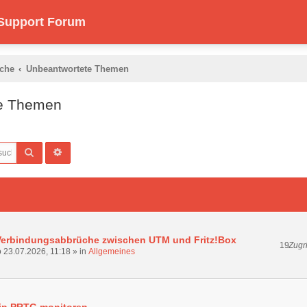
 Support Forum
che
Unbeantwortete Themen
te Themen
Suche
Erweiterte Suche
Verbindungsabbrüche zwischen UTM und Fritz!Box
19
Zugri
 23.07.2026, 11:18
» in
Allgemeines
in PRTG monitoren