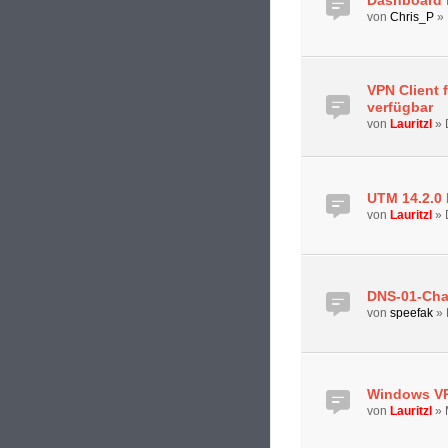
von
Chris_P
»
VPN Client f
verfügbar
von
Lauritzl
»
UTM 14.2.0 
von
Lauritzl
»
DNS-01-Chal
von
speefak
»
Windows VPN
von
Lauritzl
»