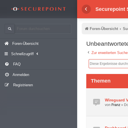
Securepoint
Foren-Übersicht
Su
Unbeantworte
Foren-Übersicht
Zur erweiterten Suche
Schnellzugriff
FAQ
Anmelden
Themen
Registrieren
Wireguard 
von
Franz
»
Do
Dashboard 