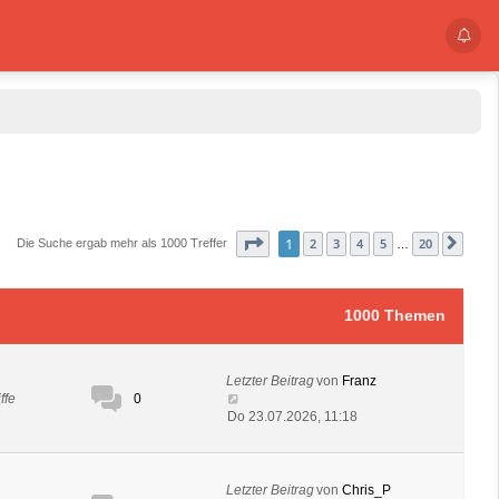
Seite
1
von
20
1
2
3
4
5
20
Die Suche ergab mehr als 1000 Treffer
Näch
…
1000 Themen
Letzter Beitrag
von
Franz
0
ffe
Do 23.07.2026, 11:18
Letzter Beitrag
von
Chris_P