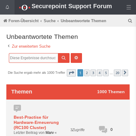
Securepoint Support Forum
S
Foren-Übersicht
Suche
Unbeantwortete Themen
u
Unbeantwortete Themen
c
Zur erweiterten Suche
h
e
Suche
Erweiterte Suche
Seite
1
von
20
1
2
3
4
5
20
Die Suche ergab mehr als 1000 Treffer
Näc
…
Themen
1000 Themen
Best-Practise für
Hardware-Erneuerung
(RC100 Cluster)
0
3
Zugriffe
Letzter Beitrag von
Marv
«