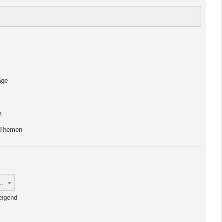
äge
n
r Themen
gs
eigend