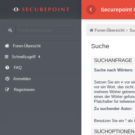
Securepoint
Foren-Übersicht
Su
Suche
Foren-Übersicht
Schnellzugriff
SUCHANFRAGE
FAQ
Suche nach Wörtern:
Anmelden
Setzen Sie ein
+
vor ei
vor ein Wort, das nich
Registrieren
mehrere Wörter getren
eines der Wörter gefun
Platzhalter für teilwei
Zu suchender Autor:
Benutzen Sie ein * als 
SUCHOPTIONEN