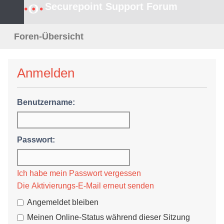
Securepoint Support Forum
S
Foren-Übersicht
u
c
Anmelden
h
Benutzername:
e
Passwort:
Ich habe mein Passwort vergessen
Die Aktivierungs-E-Mail erneut senden
Angemeldet bleiben
Meinen Online-Status während dieser Sitzung verbergen