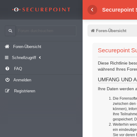
Securepoint
Foren-Übersicht
Foren-Übersicht
Securepoint S
Schnellzugriff
Diese Richtlinie bes
FAQ
während Ihres For
UMFANG UND A
Anmelden
Ihre Daten werden a
Registrieren
Die Forensoftw
zwischen den e
können), Infor
Ihre Teilnahme
gespeichert. D
Weiterhin werd
ein eindeutige
Sie vor deren 