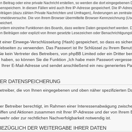
 Beitrag oder eine private Nachricht erstellen, so werden die dort eingegebenen D
enspeichern. In diesen Fällen wird auch Ihre IP-Adresse gespeichert. Die IP-Adre
iträgen (dazu zählen Private Nachrichten und Umfragen), Änderungen an zentralen
nmeldeversuche. Die von Ihrem Browser übermittelte Browser-Kennzeichnung (User 
eichert.
rfordern einzelne Funktionen des Boards, dass weitere Daten gespeichert werden.
en Beiträgen oder explizit von Ihnen gesetzte Lesezeichen oder Benachrichtigungs
it einer Einwege-Verschlüsselung (Hash) gespeichert, so dass es sicher
Webseiten zu verwenden. Das Passwort ist Ihr Schlüssel zu Ihrem Benu
e kein Vertreter des Betreibers, von phpBB Limited oder ein Dritter be
haben, so können Sie die Funktion „Ich habe mein Passwort vergesse
hrer E-Mail-Adresse und sendet anschließend ein neu generiertes Pa
DER DATENSPEICHERUNG
etreiber, die von Ihnen eingegebenen und oben näher spezifizierten D
der Betreiber berechtigt, im Rahmen einer Interessenabwägung zwischen
iffen und Aktionen zusammen mit Ihrer IP-Adresse und der von Ihrem 
wehr oder zur rechtlichen Nachverfolgbarkeit notwendig ist.
EZÜGLICH DER WEITERGABE IHRER DATEN