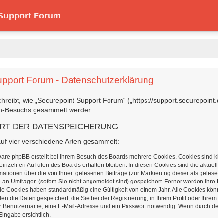
 Support Forum
upport Forum - Datenschutzerklärung
chreibt, wie „Securepoint Support Forum“ („https://support.securepoint
en-Besuchs gesammelt werden.
RT DER DATENSPEICHERUNG
uf vier verschiedene Arten gesammelt:
are phpBB erstellt bei Ihrem Besuch des Boards mehrere Cookies. Cookies sind kle
inzelnen Aufrufen des Boards erhalten bleiben. In diesen Cookies sind die aktuell
mationen über die von Ihnen gelesenen Beiträge (zur Markierung dieser als gelese
 an Umfragen (sofern Sie nicht angemeldet sind) gespeichert. Ferner werden Ihre 
ie Cookies haben standardmäßig eine Gültigkeit von einem Jahr. Alle Cookies könn
en die Daten gespeichert, die Sie bei der Registrierung, in Ihrem Profil oder Ihr
r Benutzername, eine E-Mail-Adresse und ein Passwort notwendig. Wenn durch den B
Eingabe ersichtlich.