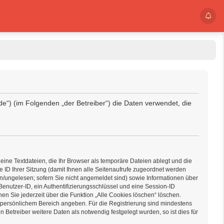
.de“) (im Folgenden „der Betreiber“) die Daten verwendet, die
ine Textdateien, die Ihr Browser als temporäre Dateien ablegt und die
e ID Ihrer Sitzung (damit Ihnen alle Seitenaufrufe zugeordnet werden
n/ungelesen; sofern Sie nicht angemeldet sind) sowie Informationen über
Benutzer-ID, ein Authentifizierungsschlüssel und eine Session-ID
en Sie jederzeit über die Funktion „Alle Cookies löschen“ löschen.
em persönlichem Bereich angeben. Für die Registrierung sind mindestens
etreiber weitere Daten als notwendig festgelegt wurden, so ist dies für