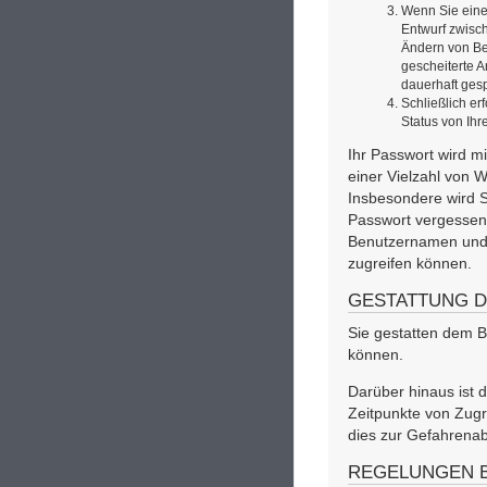
Wenn Sie einen
Entwurf zwisch
Ändern von Be
gescheiterte A
dauerhaft gesp
Schließlich e
Status von Ihr
Ihr Passwort wird m
einer Vielzahl von 
Insbesondere wird Si
Passwort vergessen 
Benutzernamen und I
zugreifen können.
GESTATTUNG 
Sie gestatten dem B
können.
Darüber hinaus ist 
Zeitpunkte von Zugr
dies zur Gefahrenab
REGELUNGEN B