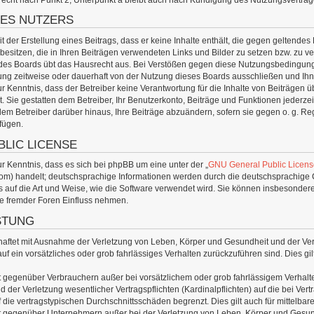
echt nach Punkt 2, Unterpunkt a bleibt auch nach Kündigung des Nutzungsvertrag
DES NUTZERS
it der Erstellung eines Beitrags, dass er keine Inhalte enthält, die gegen geltende
besitzen, die in Ihren Beiträgen verwendeten Links und Bilder zu setzen bzw. zu 
 des Boards übt das Hausrecht aus. Bei Verstößen gegen diese Nutzungsbedingunge
g zeitweise oder dauerhaft von der Nutzung dieses Boards ausschließen und Ihne
 Kenntnis, dass der Betreiber keine Verantwortung für die Inhalte von Beiträgen über
Sie gestatten dem Betreiber, Ihr Benutzerkonto, Beiträge und Funktionen jederzei
dem Betreiber darüber hinaus, Ihre Beiträge abzuändern, sofern sie gegen o. g. Re
fügen.
BLIC LICENSE
 Kenntnis, dass es sich bei phpBB um eine unter der „
GNU General Public Licens
m) handelt; deutschsprachige Informationen werden durch die deutschsprachige 
ss auf die Art und Weise, wie die Software verwendet wird. Sie können insbesonde
te fremder Foren Einfluss nehmen.
STUNG
haftet mit Ausnahme der Verletzung von Leben, Körper und Gesundheit und der Verle
uf ein vorsätzliches oder grob fahrlässiges Verhalten zurückzuführen sind. Dies 
st gegenüber Verbrauchern außer bei vorsätzlichem oder grob fahrlässigem Verhal
 der Verletzung wesentlicher Vertragspflichten (Kardinalpflichten) auf die bei V
 die vertragstypischen Durchschnittsschäden begrenzt. Dies gilt auch für mittel