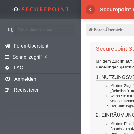
Securepoint
Foren-Übersicht
Foren-Übersicht
Securepoint S
Schnellzugriff
Mit dem Zugriff auf
FAQ
Regelungen geschl
1. NUTZUNGSV
Anmelden
Mit dem Zugri
Registrieren
„Betreiber“) 
Wenn Sie mit d
veröffentlicht
Der Nutzungsve
2. EINRÄUMUN
Mit dem Erstel
Boards zu nut