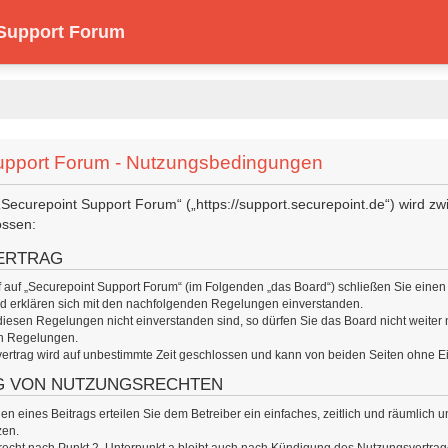
 Support Forum
upport Forum - Nutzungsbedingungen
 „Securepoint Support Forum“ („https://support.securepoint.de“) wird z
ossen:
ERTRAG
ff auf „Securepoint Support Forum“ (im Folgenden „das Board“) schließen Sie eine
und erklären sich mit den nachfolgenden Regelungen einverstanden.
iesen Regelungen nicht einverstanden sind, so dürfen Sie das Board nicht weiter n
en Regelungen.
rtrag wird auf unbestimmte Zeit geschlossen und kann von beiden Seiten ohne Ein
G VON NUTZUNGSRECHTEN
len eines Beitrags erteilen Sie dem Betreiber ein einfaches, zeitlich und räumlic
zen.