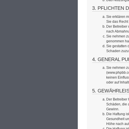
Das Nutzungsr
3. PFLICHTEN 
Sie erklären m
Sie das Recht 
Der Betreiber
nach Abmahnun
Sie nehmen zur
genommen hat. 
Sie gestatten 
Schaden zuzu
4. GENERAL PU
Sie nehmen zur
(www.phpbb.co
keinen Einflu
oder auf Inhal
5. GEWÄHRLEI
Der Betreiber 
Schäden, die a
Gewinn.
Die Haftung i
Gesundheit und
Höhe nach auf