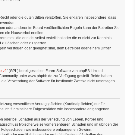
es bestehen.
s Recht oder die guten Sitten verstoßen. Sie erklären insbesondere, dass
verwenden.
n oder anderer im Board veröffentlichten Regeln kann der Betreiber Sie
n ein Hausverbot erteilen.
nimmt, die er nicht selbst erstellt hat oder die er nicht zur Kenntnis
t zu löschen oder zu sperren.
geln verstoßen oder geeignet sind, dem Betreiber oder einem Dritten
e v2
“ (GPL) bereitgestellten Foren-Software von phpBB Limited
Community unter www.phpbb.de zur Verfügung gestellt. Beide haben
re die Verwendung der Software für bestimmte Zwecke nicht untersagen
tzung wesentlicher Vertragspflichten (Kardinalpflichten) nur für
gilt auch für mittelbare Folgeschäden wie insbesondere entgangenen
ten oder bei Schäden aus der Verletzung von Leben, Körper und
ertragsschluss typischerweise vorhersehbaren Schäden und im übrigen der
bare Folgeschäden wie insbesondere entgangenen Gewinn.