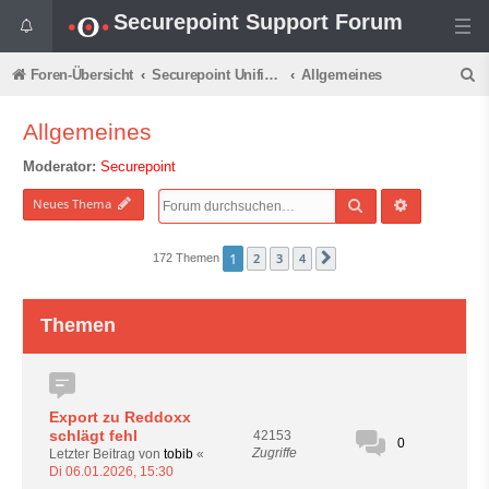
Securepoint Support Forum
S
Foren-Übersicht
Securepoint Unified Mail Archive
Allgemeines
u
Allgemeines
c
Moderator:
Securepoint
h
e
Suche
Erweiterte 
Neues Thema
1
2
3
4
172 Themen
Nächste
Themen
Export zu Reddoxx
schlägt fehl
42153
0
Zugriffe
Letzter Beitrag von
tobib
«
Di 06.01.2026, 15:30