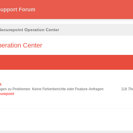
 Support Forum
curepoint Operation Center
eration Center
s
118
Th
agen zu Problemen. Keine Fehlerberichte oder Feature-Anfragen
urepoint