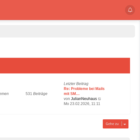
Letzter Beitrag
Re: Probleme bei Mails
emen
531
Beiträge
mit SM…
N
von
JulianNeuhaus
e
Mo 23.02.2026, 11:11
u
e
s
t
Gehe zu
e
r
B