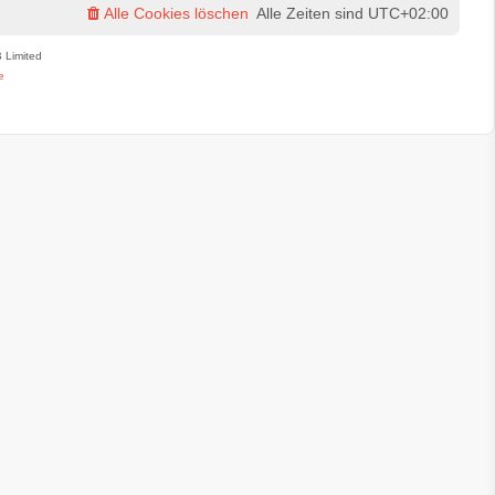
e
Alle Cookies löschen
Alle Zeiten sind
UTC+02:00
i
t
 Limited
r
e
a
g