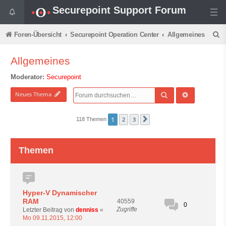
Securepoint Support Forum
S
Foren-Übersicht
Securepoint Operation Center
Allgemeines
u
Allgemeines
c
Moderator:
Securepoint
h
e
Suche
Erweiterte 
Neues Thema
1
2
3
118 Themen
Nächste
Themen
Hyper-V Dynamischer
RAM
40559
0
Zugriffe
Letzter Beitrag von
denniss
«
Mo 09.11.2015, 12:00