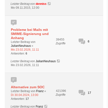
Letzter Beitrag
von
denniss
Mo 09.11.2015, 12:00
Probleme bei Mails mit
SMIME-Signierung und
Anhang
39455
6
Letzter Beitrag von
Zugriffe
JulianNeuhaus
«
Mo 23.02.2026, 11:11
Antworten:
6
Letzter Beitrag
von
JulianNeuhaus
Mo 23.02.2026, 11:11
Alternative zum SOC
421396
Letzter Beitrag von
Franz
«
17
Zugriffe
Di 30.04.2024, 13:00
Antworten:
17
Letzter Beitrag
von
Franz