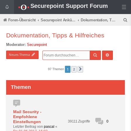
Securepoint Support Forum
S
Foren-Übersicht
Securepoint Ankündigungen & Informationen
Dokumentation, Tipps & Hilfreiches
u
Dokumentation, Tipps & Hilfreiches
c
Moderator:
Securepoint
h
e
Suche
Erweiterte 
Neues Thema
1
2
97 Themen
Nächste
Themen
Mail Security -
Empfohlene
Einstellungen
0
39111
Zugriffe
Letzter Beitrag von
pascal
«