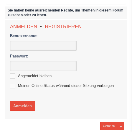
e
s
Sie haben keine ausreichenden Rechte, um Themen in diesem Forum
t
zu sehen oder zu lesen.
e
r
ANMELDEN
•
REGISTRIEREN
B
e
Benutzername:
i
t
r
a
g
Passwort:
Angemeldet bleiben
Meinen Online-Status während dieser Sitzung verbergen
Gehe zu