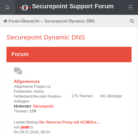
Securepoint Support Forum
S
Foren-Übersicht
Securepoint Dynamic DNS
u
Securepoint Dynamic DNS
c
h
Forum
e
Allgemeines
Allgemeine Fragen zu
Problemen. Keine
179
Themen
661
Beiträge
Fehlerberichte oder Feature-
Anfragen
Moderator:
Securepoint
Themen:
179
Letzter Beitrag
Re: Reverse Proxy mit ACME/Le…
N
von
janbl
e
Do 09.07.2026, 08:34
u