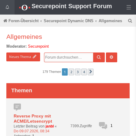
Securepoint Support Forum
S
Foren-Übersicht
Securepoint Dynamic DNS
Allgemeines
u
Allgemeines
c
Moderator:
Securepoint
h
e
Suche
Erweiterte 
Neues Thema
1
2
3
4
179 Themen
Nächste
Themen
Reverse Proxy mit
ACME/Letsencrypt
1
7399
Zugriffe
Letzter Beitrag von
janbl
«
Do 09.07.2026, 08:34
Antworten:
1