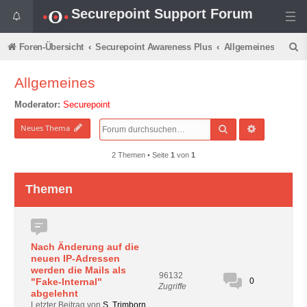
Securepoint Support Forum
S
Foren-Übersicht
Securepoint Awareness Plus
Allgemeines
u
Allgemeines
c
Moderator:
Securepoint
h
e
Suche
Erweiterte 
Neues Thema
2 Themen • Seite
1
von
1
Themen
Nach Änderung auf die
neuen IP-Adressen
werden die Mails als
96132
"Fake-Internal"
0
Zugriffe
abgelehnt
Letzter Beitrag von
S. Trimborn