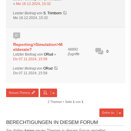
«
Mo 16.12.2024, 15:32
Letzter Beitrag
von
S. Trimborn
Mo 16.12.2024, 15:32
Reporting>Simulation>M
elderate?
48892
0
Zugriffe
Letzter Beitrag von
ORud
«
Do 07.11.2024, 15:58
Letzter Beitrag
von
ORud
Do 07.11.2024, 15:58
Neues Thema
2 Themen • Seite
1
von
1
Gehe zu
BERECHTIGUNGEN IN DIESEM FORUM
Sie dürfen
keine
neuen Themen in diesem Forum erstellen.