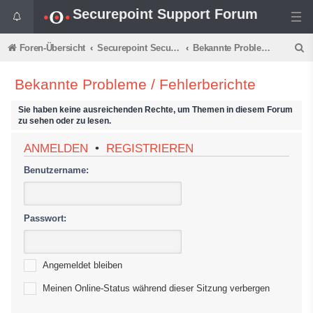
Securepoint Support Forum
S
Foren-Übersicht
Securepoint Secure DNS
Bekannte Probleme / Fehlerberichte
u
Bekannte Probleme / Fehlerberichte
c
h
Sie haben keine ausreichenden Rechte, um Themen in diesem Forum
zu sehen oder zu lesen.
e
ANMELDEN
•
REGISTRIEREN
Benutzername:
Passwort:
Angemeldet bleiben
Meinen Online-Status während dieser Sitzung verbergen