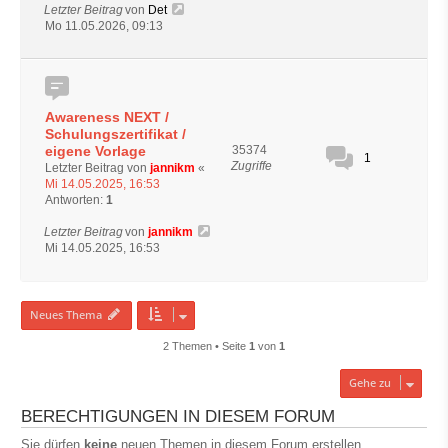
Letzter Beitrag
von
Det
Mo 11.05.2026, 09:13
Awareness NEXT /
Schulungszertifikat /
eigene Vorlage
35374
1
Zugriffe
Letzter Beitrag von
jannikm
«
Mi 14.05.2025, 16:53
Antworten:
1
Letzter Beitrag
von
jannikm
Mi 14.05.2025, 16:53
Neues Thema
2 Themen • Seite
1
von
1
Gehe zu
BERECHTIGUNGEN IN DIESEM FORUM
Sie dürfen
keine
neuen Themen in diesem Forum erstellen.