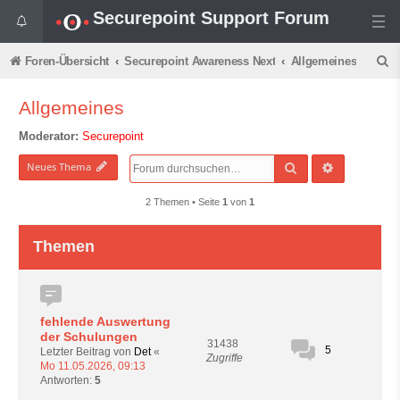
Securepoint Support Forum
S
Foren-Übersicht
Securepoint Awareness Next
Allgemeines
u
Allgemeines
c
Moderator:
Securepoint
h
e
Suche
Erweiterte 
Neues Thema
2 Themen • Seite
1
von
1
Themen
fehlende Auswertung
der Schulungen
31438
5
Letzter Beitrag von
Det
«
Zugriffe
Mo 11.05.2026, 09:13
Antworten:
5