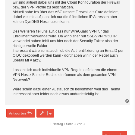
wir sind aktuell dabei uns mit der Cloud Konfiguration der Firewall
a
g
bzw. der VPN Profile zu beschäftigen.
Aktuell habe ich über das ASC unsere Firewall als Core definiert,
dabei viel mir auf, dass ich nur die öffentlichen IP Adressen aber
keinen DynDNS Host nutzen kann.
Des Weiteren fiel uns auf, dass nur WireGuard VPN für das
Enrollment verwendet wird. Da wir bisher nur SSL-VPN mit OTP
verwendet haben fehlt uns hier noch der Security Faktor also der
richtige zweite Faktor.
Interessant wäre sonst auch, ob die Authentifizierung an EntraID per
OIDC gekoppelt werden kann - dort haben wir in der Regel auch
überall MFA aktiv.
Lassen sich auch individuelle VPN Regeln definieren die einem
VPN Host z.B. mehr Rechte einräumen als dem gesamten VPN
Netzwerk?
Wäre schön dazu einen Austausch zu bekommen weil das Thema
interessant aber leider noch etwas undurchsichtig ist.
N
a
c
Antworten
h
o
1 Beitrag • Seite
1
von
1
b
e
n