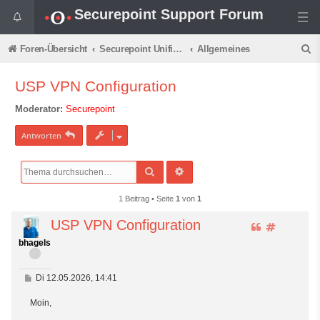
Securepoint Support Forum
S
Foren-Übersicht
Securepoint Unified Threat Management
Allgemeines
u
USP VPN Configuration
c
Moderator:
Securepoint
h
e
Antworten
Suche
Erweiterte Suche
1 Beitrag • Seite
1
von
1
USP VPN Configuration
Z
#
i
1
bhagels
t
i
e
B
Di 12.05.2026, 14:41
e
r
i
e
Moin,
t
n
r