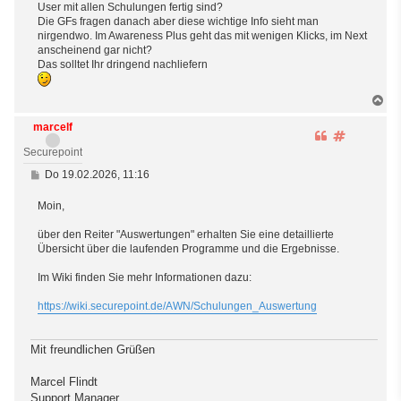
User mit allen Schulungen fertig sind?
a
g
Die GFs fragen danach aber diese wichtige Info sieht man
nirgendwo. Im Awareness Plus geht das mit wenigen Klicks, im Next
anscheinend gar nicht?
Das solltet Ihr dringend nachliefern
N
a
marcelf
c
Z
#
h
i
2
Securepoint
o
t
b
B
Do 19.02.2026, 11:16
i
e
e
e
i
n
Moin,
t
r
r
e
über den Reiter "Auswertungen" erhalten Sie eine detaillierte
a
n
g
Übersicht über die laufenden Programme und die Ergebnisse.
Im Wiki finden Sie mehr Informationen dazu:
https://wiki.securepoint.de/AWN/Schulungen_Auswertung
Mit freundlichen Grüßen
Marcel Flindt
Support Manager