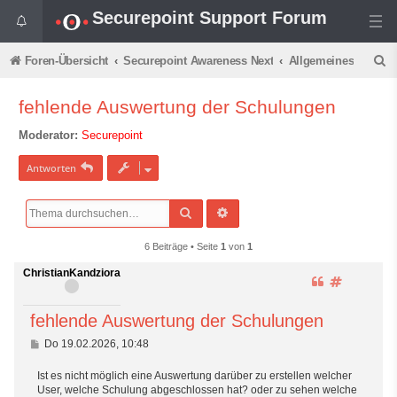
Securepoint Support Forum
S
Foren-Übersicht
Securepoint Awareness Next
Allgemeines
u
fehlende Auswertung der Schulungen
c
Moderator:
Securepoint
h
e
Antworten
Suche
Erweiterte Suche
6 Beiträge • Seite
1
von
1
ChristianKandziora
Z
#
i
1
t
fehlende Auswertung der Schulungen
i
e
B
Do 19.02.2026, 10:48
e
r
i
e
Ist es nicht möglich eine Auswertung darüber zu erstellen welcher
t
n
User, welche Schulung abgeschlossen hat? oder zu sehen welche
r