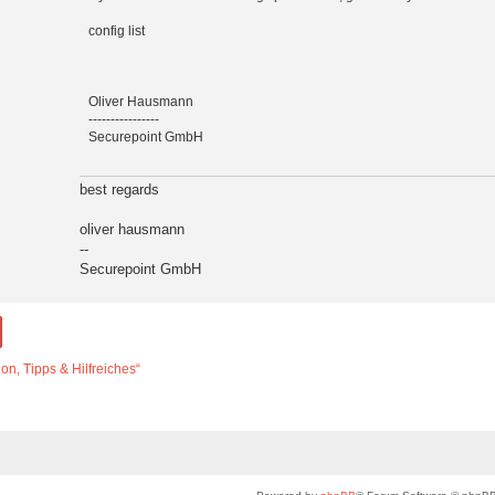
a
t
config list
e
n
v
o
Oliver Hausmann
n
----------------
o
l
Securepoint GmbH
i
v
e
best regards
r
oliver hausmann
--
Securepoint GmbH
n, Tipps & Hilfreiches“