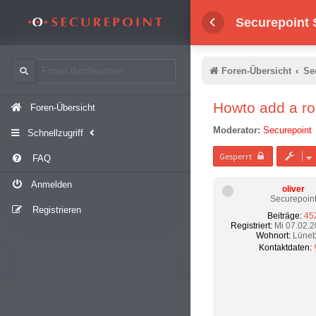
Securepoint
Foren-Übersicht
Se
Howto add a ro
Foren-Übersicht
Moderator:
Securepoint
Schnellzugriff
Gesperrt
FAQ
Anmelden
oliver
Securepoin
Registrieren
Beiträge:
45
Registriert:
Mi 07.02.2
Wohnort:
Lüneb
Kontaktdaten: