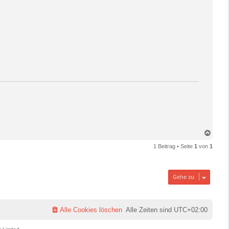
N
a
1 Beitrag • Seite
1
von
1
c
h
o
b
Gehe zu
e
n
Alle Cookies löschen
Alle Zeiten sind
UTC+02:00