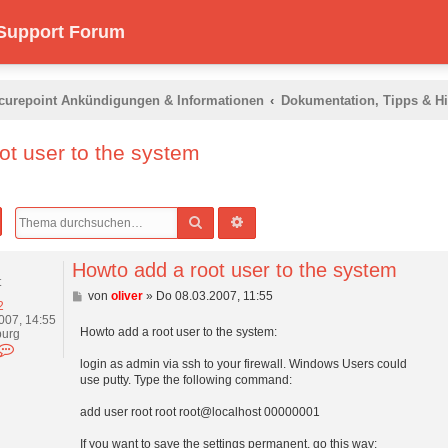
 Support Forum
curepoint Ankündigungen & Informationen
Dokumentation, Tipps & Hi
ot user to the system
Suche
Erweiterte Suche
Howto add a root user to the system
t
B
von
oliver
»
Do 08.03.2007, 11:55
2
e
007, 14:55
i
Howto add a root user to the system:
urg
t
K
r
o
login as admin via ssh to your firewall. Windows Users could
a
n
g
use putty. Type the following command:
t
a
add user root root root@localhost 00000001
k
t
If you want to save the settings permanent, go this way:
d