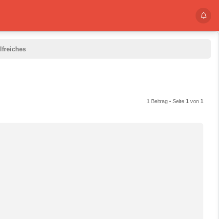
lfreiches
1 Beitrag • Seite
1
von
1